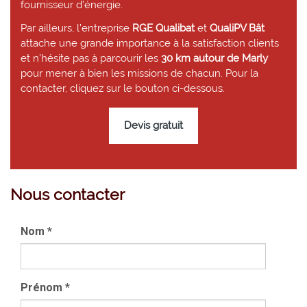
fournisseur d’énergie.
Par ailleurs, l’entreprise
RGE Qualibat
et
QualiPV Bât
attache une grande importance à la satisfaction clients
et n’hésite pas à parcourir les
30 km autour de Marly
pour mener à bien les missions de chacun. Pour la
contacter, cliquez sur le bouton ci-dessous.
Devis gratuit
Nous contacter
Nom
*
Prénom
*