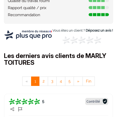
Qualité du travail fourni
Rapport qualité / prix
Recommandation
Vous êtes un client ?
Déposez un avis !
Les derniers avis clients de MARLY
TOITURES
«
1
2
3
4
5
»
Fin
Contrôlé
5