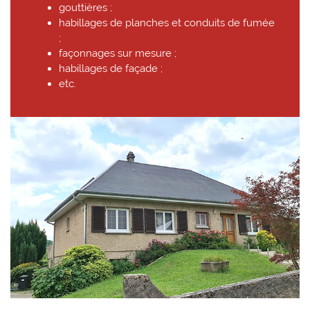
gouttières ;
habillages de planches et conduits de fumée
;
façonnages sur mesure ;
habillages de façade ;
etc.