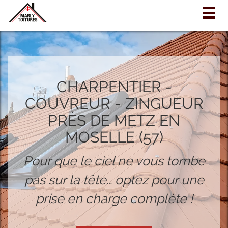
Togg
navig
CHARPENTIER -
COUVREUR - ZINGUEUR
PRÈS DE METZ EN
MOSELLE (57)
Pour que le ciel ne vous tombe
pas sur la tête… optez pour une
prise en charge complète !