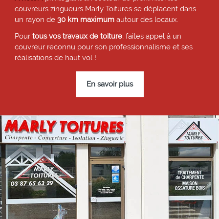
couvreurs zingueurs Marly Toitures se déplacent dans
un rayon de
30 km maximum
autour des locaux.
Pour
tous vos travaux de toiture
, faites appel à un
couvreur reconnu pour son professionnalisme et ses
réalisations de haut vol !
En savoir plus